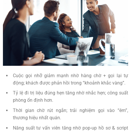
Cuộc gọi nhỡ giảm mạnh nhờ hàng chờ + gọi lại tự
động; khách được phản hồi trong “khoảnh khắc vàng”.
Tỷ lệ đi trị liệu đúng hẹn tăng nhờ nhắc hẹn; công suất
phòng ổn định hơn.
Thời gian chờ rút ngắn; trải nghiệm gọi vào “êm”,
thương hiệu nhất quán.
Năng suất tư vấn viên tăng nhờ pop-up hồ sơ & script