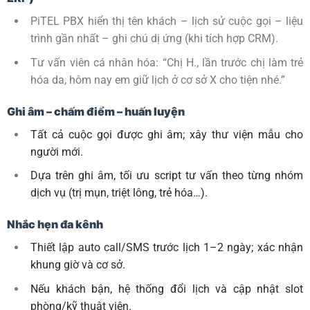
PiTEL PBX hiển thị tên khách – lịch sử cuộc gọi – liệu
trình gần nhất – ghi chú dị ứng (khi tích hợp CRM).
Tư vấn viên cá nhân hóa: “Chị H., lần trước chị làm trẻ
hóa da, hôm nay em giữ lịch ở cơ sở X cho tiện nhé.”
Ghi âm – chấm điểm – huấn luyện
Tất cả cuộc gọi được ghi âm; xây thư viện mẫu cho
người mới.
Dựa trên ghi âm, tối ưu script tư vấn theo từng nhóm
dịch vụ (trị mụn, triệt lông, trẻ hóa…).
Nhắc hẹn đa kênh
Thiết lập auto call/SMS trước lịch 1–2 ngày; xác nhận
khung giờ và cơ sở.
Nếu khách bận, hệ thống đổi lịch và cập nhật slot
phòng/kỹ thuật viên.