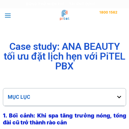
DÙNG THỬ MIỄN PHÍ
TẢI ỨNG DỤNG
1800 1562
Tư vấn miễn phí
Case study: ANA BEAUTY
tối ưu đặt lịch hẹn với PiTEL
PBX
MỤC LỤC
1. Bối cảnh: Khi spa tăng trưởng nóng, tổng
đài cũ trở thành rào cản