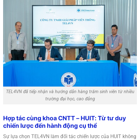
TEL4VN đã tiếp nhận và hướng dẫn hàng trăm sinh viên từ nhiều
trường đại học, cao đẳng
Hợp tác cùng khoa CNTT – HUIT: Từ tư duy
chiến lược đến hành động cụ thể
Sự lựa chọn TEL4VN làm đối tác chiến lược của HUIT không