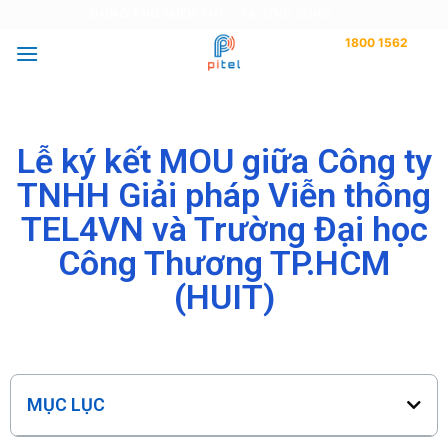
DÙNG THỬ MIỄN PHÍ
TẢI ỨNG DỤNG
1800 1562
Tư vấn miễn phí
Lễ ký kết MOU giữa Công ty
TNHH Giải pháp Viễn thông
TEL4VN và Trường Đại học
Công Thương TP.HCM
(HUIT)
MỤC LỤC