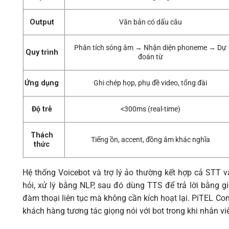
Output
Văn bản có dấu câu
Phân tích sóng âm → Nhận diện phoneme → Dự
Quy trình
đoán từ
Ứng dụng
Ghi chép họp, phụ đề video, tổng đài
Độ trễ
<300ms (real-time)
Thách
Tiếng ồn, accent, đồng âm khác nghĩa
thức
Hệ thống Voicebot và trợ lý ảo thường kết hợp cả STT v
hỏi, xử lý bằng NLP, sau đó dùng TTS để trả lời bằng gi
đàm thoại liên tục mà không cần kích hoạt lại. PiTEL Con
khách hàng tương tác giọng nói với bot trong khi nhân vi