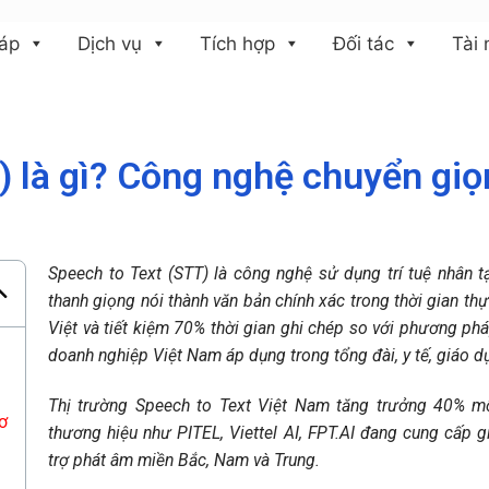
háp
Dịch vụ
Tích hợp
Đối tác
Tài
) là gì? Công nghệ chuyển giọ
Speech to Text (STT) là công nghệ sử dụng trí tuệ nhân 
thanh giọng nói thành văn bản chính xác trong thời gian t
Việt và tiết kiệm 70% thời gian ghi chép so với phương p
doanh nghiệp Việt Nam áp dụng trong tổng đài, y tế, giáo dụ
Thị trường Speech to Text Việt Nam tăng trưởng 40% m
ơ
thương hiệu như PITEL, Viettel AI, FPT.AI đang cung cấp g
trợ phát âm miền Bắc, Nam và Trung.