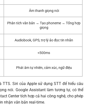
Âm thanh giọng nói
Phân tích văn bản → Tạo phoneme → Tổng hợp
giọng
Audiobook, GPS, trợ lý ảo đọc tin nhắn
<500ms
Phát âm tự nhiên, cảm xúc, ngữ điệu
à TTS. Siri của Apple sử dụng STT để hiểu câu
ọng nói. Google Assistant làm tương tự, có thể
tact Center tích hợp cả hai công nghệ, cho phép
ên nhận văn bản real-time.