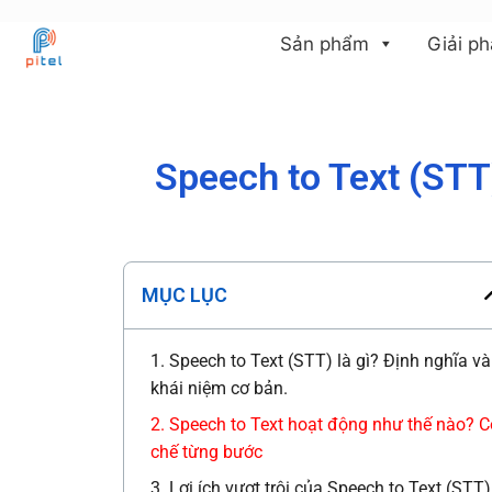
Sản phẩm
Giải p
Speech to Text (STT
MỤC LỤC
1. Speech to Text (STT) là gì? Định nghĩa và
khái niệm cơ bản.
2. Speech to Text hoạt động như thế nào? C
chế từng bước
3. Lợi ích vượt trội của Speech to Text (STT)