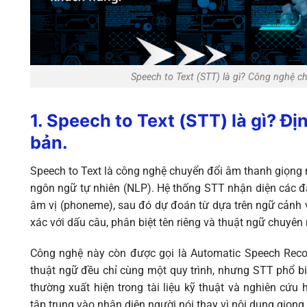
Speech to Text (STT) là gì? Công nghệ c
1. Speech to Text (STT) là gì? Đị
bản.
Speech to Text là công nghệ chuyển đổi âm thanh giọng n
ngôn ngữ tự nhiên (NLP). Hệ thống STT nhận diện các đ
âm vị (phoneme), sau đó dự đoán từ dựa trên ngữ cảnh v
xác với dấu câu, phân biệt tên riêng và thuật ngữ chuyên
Công nghệ này còn được gọi là Automatic Speech Reco
thuật ngữ đều chỉ cùng một quy trình, nhưng STT phổ bi
thường xuất hiện trong tài liệu kỹ thuật và nghiên cứu 
tập trung vào nhận diện người nói thay vì nội dung giọng 