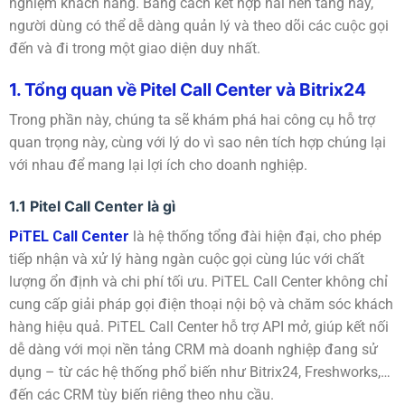
nghiệm khách hàng. Bằng cách kết hợp hai nền tảng này,
người dùng có thể dễ dàng quản lý và theo dõi các cuộc gọi
đến và đi trong một giao diện duy nhất.
1. Tổng quan về Pitel Call Center và Bitrix24
Trong phần này, chúng ta sẽ khám phá hai công cụ hỗ trợ
quan trọng này, cùng với lý do vì sao nên tích hợp chúng lại
với nhau để mang lại lợi ích cho doanh nghiệp.
1.1 Pitel Call Center là gì
PiTEL Call Center
là hệ thống tổng đài hiện đại, cho phép
tiếp nhận và xử lý hàng ngàn cuộc gọi cùng lúc với chất
lượng ổn định và chi phí tối ưu. PiTEL Call Center không chỉ
cung cấp giải pháp gọi điện thoại nội bộ và chăm sóc khách
hàng hiệu quả. PiTEL Call Center hỗ trợ API mở, giúp kết nối
dễ dàng với mọi nền tảng CRM mà doanh nghiệp đang sử
dụng – từ các hệ thống phổ biến như Bitrix24, Freshworks,…
đến các CRM tùy biến riêng theo nhu cầu.