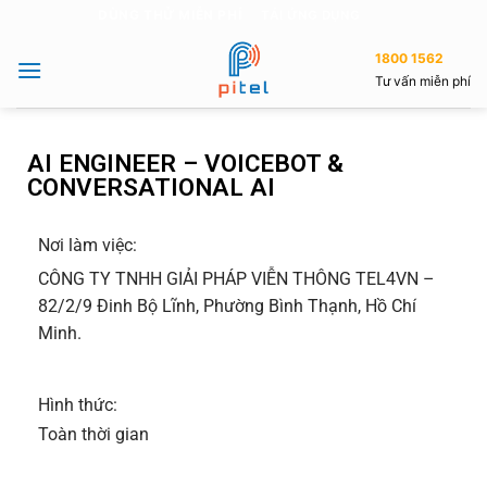
DÙNG THỬ MIỄN PHÍ
TẢI ỨNG DỤNG
1800 1562
Tư vấn miễn phí
AI ENGINEER – VOICEBOT &
CONVERSATIONAL AI
Nơi làm việc:
CÔNG TY TNHH GIẢI PHÁP VIỄN THÔNG TEL4VN –
82/2/9 Đinh Bộ Lĩnh, Phường Bình Thạnh, Hồ Chí
Minh.
Hình thức:
Toàn thời gian