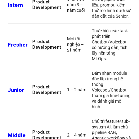
Product
Intern
năm 3 –
liệu, prompt, kiểm
Development
năm cuối
thử mô hình dưới sự
dẫn dắt của Senior.
Thực hiện các task
phát triển
Mới tốt
Product
Chatbot/Voicebot
Fresher
nghiệp –
Development
có hướng dẫn, tích
≤1 năm
lũy nền tảng
MLOps.
Đảm nhận module
độc lập trong hệ
thống
Product
Junior
1 – 2 năm
Voicebot/Chatbot,
Development
tham gia fine-tuning
và đánh giá mô
hình.
Chủ trì feature/sub-
system AI, làm chủ
Product
pipeline RAG,
Middle
2 – 4 năm
Development
Agentic workflow và