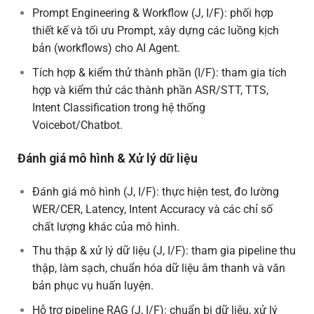
Prompt Engineering & Workflow (J, I/F): phối hợp
thiết kế và tối ưu Prompt, xây dựng các luồng kịch
bản (workflows) cho AI Agent.
Tích hợp & kiểm thử thành phần (I/F): tham gia tích
hợp và kiểm thử các thành phần ASR/STT, TTS,
Intent Classification trong hệ thống
Voicebot/Chatbot.
Đánh giá mô hình & Xử lý dữ liệu
Đánh giá mô hình (J, I/F): thực hiện test, đo lường
WER/CER, Latency, Intent Accuracy và các chỉ số
chất lượng khác của mô hình.
Thu thập & xử lý dữ liệu (J, I/F): tham gia pipeline thu
thập, làm sạch, chuẩn hóa dữ liệu âm thanh và văn
bản phục vụ huấn luyện.
Hỗ trợ pipeline RAG (J, I/F): chuẩn bị dữ liệu, xử lý