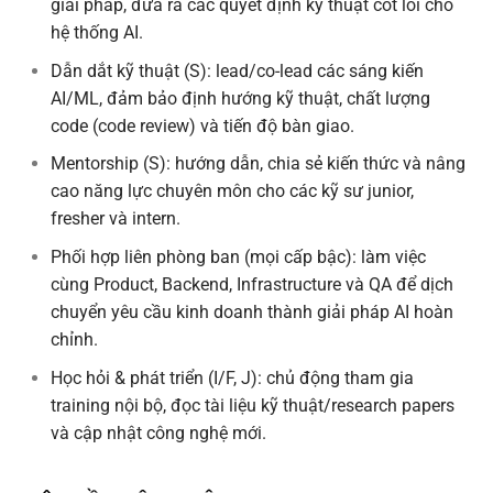
giải pháp, đưa ra các quyết định kỹ thuật cốt lõi cho
hệ thống AI.
Dẫn dắt kỹ thuật (S): lead/co-lead các sáng kiến
AI/ML, đảm bảo định hướng kỹ thuật, chất lượng
code (code review) và tiến độ bàn giao.
Mentorship (S): hướng dẫn, chia sẻ kiến thức và nâng
cao năng lực chuyên môn cho các kỹ sư junior,
fresher và intern.
Phối hợp liên phòng ban (mọi cấp bậc): làm việc
cùng Product, Backend, Infrastructure và QA để dịch
chuyển yêu cầu kinh doanh thành giải pháp AI hoàn
chỉnh.
Học hỏi & phát triển (I/F, J): chủ động tham gia
training nội bộ, đọc tài liệu kỹ thuật/research papers
và cập nhật công nghệ mới.