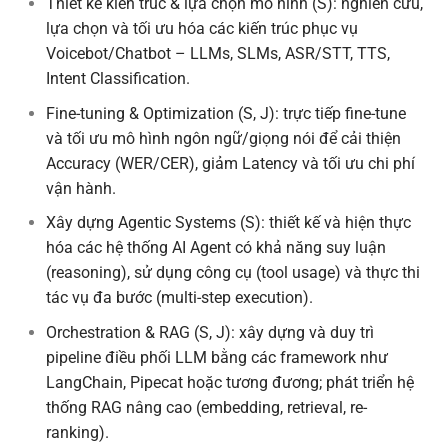
Thiết kế kiến trúc & lựa chọn mô hình (S): nghiên cứu,
lựa chọn và tối ưu hóa các kiến trúc phục vụ
Voicebot/Chatbot – LLMs, SLMs, ASR/STT, TTS,
Intent Classification.
Fine-tuning & Optimization (S, J): trực tiếp fine-tune
và tối ưu mô hình ngôn ngữ/giọng nói để cải thiện
Accuracy (WER/CER), giảm Latency và tối ưu chi phí
vận hành.
Xây dựng Agentic Systems (S): thiết kế và hiện thực
hóa các hệ thống AI Agent có khả năng suy luận
(reasoning), sử dụng công cụ (tool usage) và thực thi
tác vụ đa bước (multi-step execution).
Orchestration & RAG (S, J): xây dựng và duy trì
pipeline điều phối LLM bằng các framework như
LangChain, Pipecat hoặc tương đương; phát triển hệ
thống RAG nâng cao (embedding, retrieval, re-
ranking).