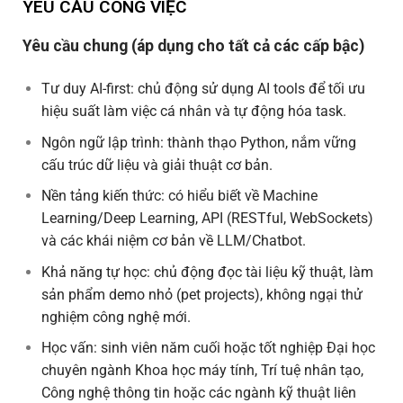
YÊU CẦU CÔNG VIỆC
Yêu cầu chung (áp dụng cho tất cả các cấp bậc)
Tư duy AI-first: chủ động sử dụng AI tools để tối ưu
hiệu suất làm việc cá nhân và tự động hóa task.
Ngôn ngữ lập trình: thành thạo Python, nắm vững
cấu trúc dữ liệu và giải thuật cơ bản.
Nền tảng kiến thức: có hiểu biết về Machine
Learning/Deep Learning, API (RESTful, WebSockets)
và các khái niệm cơ bản về LLM/Chatbot.
Khả năng tự học: chủ động đọc tài liệu kỹ thuật, làm
sản phẩm demo nhỏ (pet projects), không ngại thử
nghiệm công nghệ mới.
Học vấn: sinh viên năm cuối hoặc tốt nghiệp Đại học
chuyên ngành Khoa học máy tính, Trí tuệ nhân tạo,
Công nghệ thông tin hoặc các ngành kỹ thuật liên