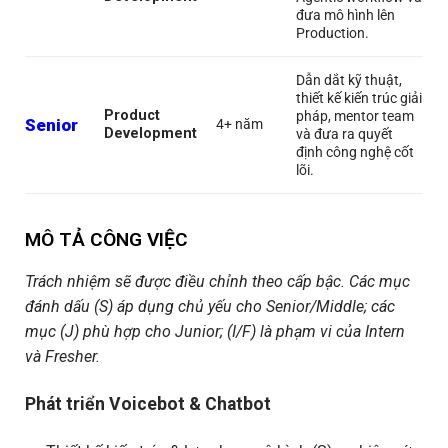
đưa mô hình lên
Production.
Dẫn dắt kỹ thuật,
thiết kế kiến trúc giải
Product
pháp, mentor team
Senior
4+ năm
Development
và đưa ra quyết
định công nghệ cốt
lõi.
MÔ TẢ CÔNG VIỆC
Trách nhiệm sẽ được điều chỉnh theo cấp bậc. Các mục
đánh dấu (S) áp dụng chủ yếu cho Senior/Middle; các
mục (J) phù hợp cho Junior; (I/F) là phạm vi của Intern
và Fresher.
Phát triển Voicebot & Chatbot