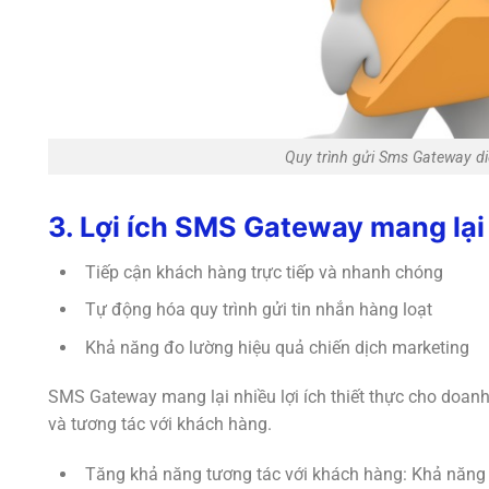
Quy trình gửi Sms Gateway d
3. Lợi ích SMS Gateway mang lại
Tiếp cận khách hàng trực tiếp và nhanh chóng
Tự động hóa quy trình gửi tin nhắn hàng loạt
Khả năng đo lường hiệu quả chiến dịch marketing
SMS Gateway mang lại nhiều lợi ích thiết thực cho doanh
và tương tác với khách hàng.
Tăng khả năng tương tác với khách hàng: Khả năng 