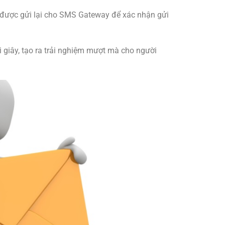
i được gửi lại cho SMS Gateway để xác nhận gửi
i giây, tạo ra trải nghiệm mượt mà cho người