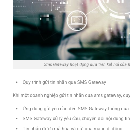
Sms Gateway hoạt động dựa trên kết nối của h
Quy trình gửi tin nhắn qua SMS Gateway
Khi một doanh nghiệp gửi tin nhắn qua sms gateway, quy 
Ứng dụng gửi yêu cầu đến SMS Gateway thông qua 
SMS Gateway xử lý yêu cầu, chuyển đổi nội dung ti
Tin nhắn được mã hóa và gửi qua mạng di động.