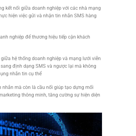
hống kết nối giữa doanh nghiệp với các nhà mạng
thực hiện việc gửi và nhận tin nhắn SMS hàng
oanh nghiệp để thương hiệu tiếp cận khách
giữa hệ thống doanh nghiệp và mạng lưới viễn
g sang định dạng SMS và ngược lại mà không
ụng nhắn tin cụ thể
n nhắn mà còn là cầu nối giúp tạo dựng mối
 marketing thông minh, tăng cường sự hiện diện