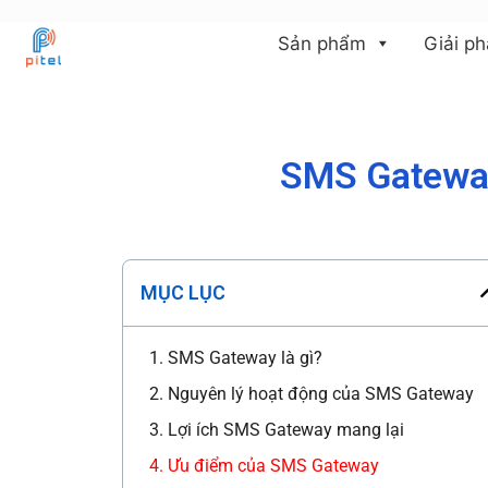
Sản phẩm
Giải p
SMS Gateway 
MỤC LỤC
1. SMS Gateway là gì?
2. Nguyên lý hoạt động của SMS Gateway
3. Lợi ích SMS Gateway mang lại
4. Ưu điểm của SMS Gateway