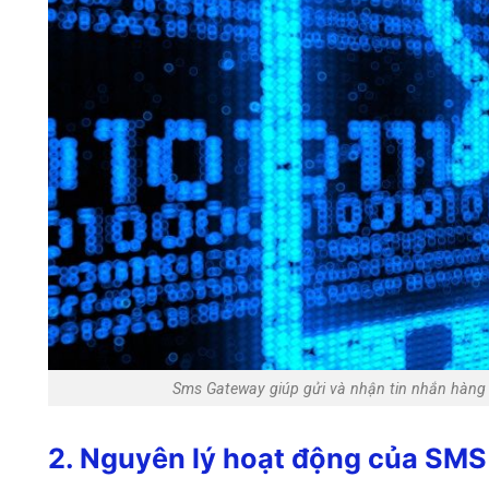
Sms Gateway giúp gửi và nhận tin nhắn hàng 
2. Nguyên lý hoạt động của SM