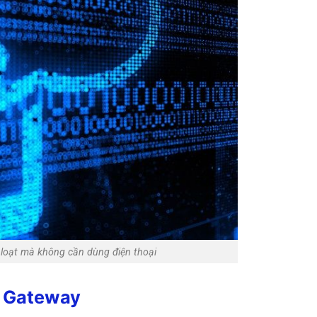
loạt mà không cần dùng điện thoại
S Gateway