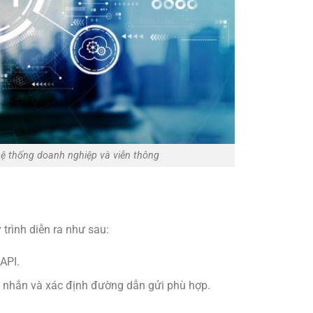
ệ thống doanh nghiệp và viễn thông
trình diễn ra như sau:
API.
n nhắn và xác định đường dẫn gửi phù hợp.