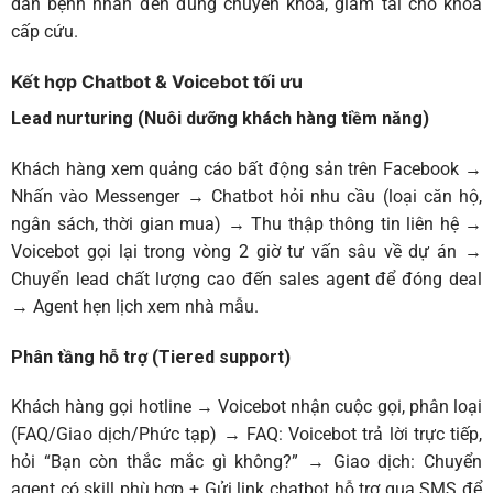
dẫn bệnh nhân đến đúng chuyên khoa, giảm tải cho khoa
cấp cứu.
Kết hợp Chatbot & Voicebot tối ưu
Lead nurturing (Nuôi dưỡng khách hàng tiềm năng)
Khách hàng xem quảng cáo bất động sản trên Facebook →
Nhấn vào Messenger → Chatbot hỏi nhu cầu (loại căn hộ,
ngân sách, thời gian mua) → Thu thập thông tin liên hệ →
Voicebot gọi lại trong vòng 2 giờ tư vấn sâu về dự án →
Chuyển lead chất lượng cao đến sales agent để đóng deal
→ Agent hẹn lịch xem nhà mẫu.
Phân tầng hỗ trợ (Tiered support)
Khách hàng gọi hotline → Voicebot nhận cuộc gọi, phân loại
(FAQ/Giao dịch/Phức tạp) → FAQ: Voicebot trả lời trực tiếp,
hỏi “Bạn còn thắc mắc gì không?” → Giao dịch: Chuyển
agent có skill phù hợp + Gửi link chatbot hỗ trợ qua SMS để