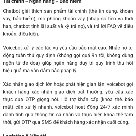
Tài chính – Ngân hàng – Bảo hiểm
Chatbot
giải thích sản phẩm tài chính (thẻ tín dụng, khoản
vay, bảo hiểm), mô phỏng khoản vay (nhập số tiền và thời
hạn, chatbot tính lãi suất và kỳ trả nợ), và trả lời FAQ về điều
khoản, điều kiện.
Voicebot
xử lý các tác vụ yêu cầu bảo mật cao. Nhắc nợ tự
động tuân thủ quy định (không gọi quá 9h tối, không dùng
ngôn từ đe dọa) giúp ngân hàng duy trì quy trình thu hồi
hiệu quả mà vẫn đảm bảo pháp lý.
Xác nhận giao dịch lớn hoặc phát hiện gian lận: voicebot gọi
khách hàng xác nhận giao dịch bất thường, yêu cầu xác
thực qua OTP giọng nói. Hỗ trợ khẩn cấp (khóa thẻ, báo
mất) cần xử lý nhanh, voicebot hoạt động 24/7 xác minh
danh tính qua thông tin cá nhân và thực hiện khóa thẻ tạm
thời, gửi OTP qua SMS để khách hàng xác nhận cuối cùng.