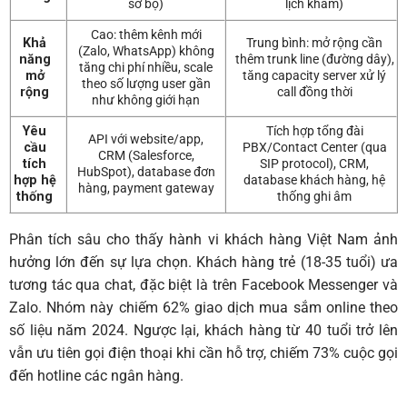
sơ bộ)
lịch khám)
Cao: thêm kênh mới
Khả
Trung bình: mở rộng cần
(Zalo, WhatsApp) không
năng
thêm trunk line (đường dây),
tăng chi phí nhiều, scale
mở
tăng capacity server xử lý
theo số lượng user gần
rộng
call đồng thời
như không giới hạn
Yêu
Tích hợp tổng đài
API với website/app,
cầu
PBX/Contact Center (qua
CRM (Salesforce,
tích
SIP protocol), CRM,
HubSpot), database đơn
hợp hệ
database khách hàng, hệ
hàng, payment gateway
thống
thống ghi âm
Phân tích sâu cho thấy hành vi khách hàng Việt Nam ảnh
hưởng lớn đến sự lựa chọn. Khách hàng trẻ (18-35 tuổi) ưa
tương tác qua chat, đặc biệt là trên Facebook Messenger và
Zalo. Nhóm này chiếm 62% giao dịch mua sắm online theo
số liệu năm 2024. Ngược lại, khách hàng từ 40 tuổi trở lên
vẫn ưu tiên gọi điện thoại khi cần hỗ trợ, chiếm 73% cuộc gọi
đến hotline các ngân hàng.