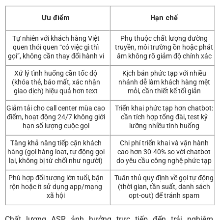
Ưu điểm
Hạn chế
Tự nhiên với khách hàng Việt
Phụ thuộc chất lượng đường
quen thói quen “có việc gì thì
truyền, môi trường ồn hoặc phát
gọi”, không cần thay đổi hành vi
âm không rõ giảm độ chính xác
Xử lý tình huống cần tốc độ
Kịch bản phức tạp với nhiều
(khóa thẻ, báo mất, xác nhận
nhánh dễ làm khách hàng mệt
giao dịch) hiệu quả hơn text
mỏi, cần thiết kế tối giản
Giảm tải cho call center mùa cao
Triển khai phức tạp hơn chatbot:
điểm, hoạt động 24/7 không giới
cần tích hợp tổng đài, test kỹ
hạn số lượng cuộc gọi
lưỡng nhiều tình huống
Tăng khả năng tiếp cận khách
Chi phí triển khai và vận hành
hàng (gọi hàng loạt, tự động gọi
cao hơn 30-40% so với chatbot
lại, không bị từ chối như người)
do yêu cầu công nghệ phức tạp
Phù hợp đối tượng lớn tuổi, bận
Tuân thủ quy định về gọi tự động
rộn hoặc ít sử dụng app/mạng
(thời gian, tần suất, danh sách
xã hội
opt-out) để tránh spam
Chất lượng ASR ảnh hưởng trực tiếp đến trải nghiệm.