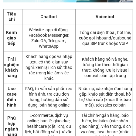
Tiêu
Chatbot
Voicebot
chí
Website, app di động,
Kênh
Tổng đài điện thoại, hotline,
Facebook Messenger,
giao
cuộc gọi inbound/outbound
Zalo OA, Telegram,
tiếp
qua SIP trunk hoặc VoIP
WhatsApp
Khách hàng đọc và nhập
Trải
Khách hàng nói và nghe,
text, có thời gian suy
nghiệm
tương tác theo thời gian
nghĩ, xem lại lịch sử, thao
khách
thực, không lưu lại visual
tác trong lúc làm việc
hàng
context, cần tập trung
khác
Use
FAQ, tư vấn sản phẩm có
Nhắc nợ, xác nhận đơn hàng
case
hình ảnh, tra cứu đơn
gấp, khảo sát điện thoại, hỗ
điển
hàng, hướng dẫn sử
trợ khẩn cấp (khóa thẻ, báo
hình
dụng, bán hàng online
mất), telesales cơ bản
E-commerce, dịch vụ
Tài chính-ngân hàng, bảo
Phù
online, bán lẻ, giáo dục,
hiểm, logistics (xác nhận
hợp
healthcare (đặt lịch), du
giao hàng), viễn thông, dịch
ngành
lịch, bất động sản (tư vấn
vụ công, healthcare (nhắc
hàng