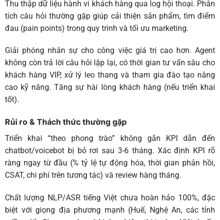
Thu thập dữ liệu hành vi khách hàng qua log hội thoại. Phân
tích câu hỏi thường gặp giúp cải thiện sản phẩm, tìm điểm
đau (pain points) trong quy trình và tối ưu marketing.
Giải phóng nhân sự cho công việc giá trị cao hơn. Agent
không còn trả lời câu hỏi lặp lại, có thời gian tư vấn sâu cho
khách hàng VIP, xử lý leo thang và tham gia đào tạo nâng
cao kỹ năng. Tăng sự hài lòng khách hàng (nếu triển khai
tốt).
Rủi ro & Thách thức thường gặp
Triển khai “theo phong trào” không gắn KPI dẫn đến
chatbot/voicebot bị bỏ rơi sau 3-6 tháng. Xác định KPI rõ
ràng ngay từ đầu (% tỷ lệ tự động hóa, thời gian phản hồi,
CSAT, chi phí trên tương tác) và review hàng tháng.
Chất lượng NLP/ASR tiếng Việt chưa hoàn hảo 100%, đặc
biệt với giọng địa phương mạnh (Huế, Nghệ An, các tỉnh