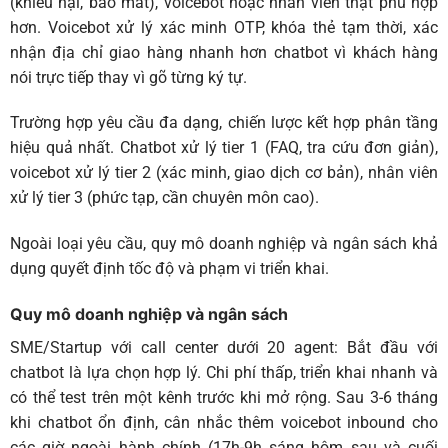
(khiếu nại, báo mất), voicebot hoặc nhân viên thật phù hợp
hơn. Voicebot xử lý xác minh OTP, khóa thẻ tạm thời, xác
nhận địa chỉ giao hàng nhanh hơn chatbot vì khách hàng
nói trực tiếp thay vì gõ từng ký tự.
Trường hợp yêu cầu đa dạng, chiến lược kết hợp phân tầng
hiệu quả nhất. Chatbot xử lý tier 1 (FAQ, tra cứu đơn giản),
voicebot xử lý tier 2 (xác minh, giao dịch cơ bản), nhân viên
xử lý tier 3 (phức tạp, cần chuyên môn cao).
Ngoài loại yêu cầu, quy mô doanh nghiệp và ngân sách khả
dụng quyết định tốc độ và phạm vi triển khai.
Quy mô doanh nghiệp và ngân sách
SME/Startup với call center dưới 20 agent
: Bắt đầu với
chatbot là lựa chọn hợp lý. Chi phí thấp, triển khai nhanh và
có thể test trên một kênh trước khi mở rộng. Sau 3-6 tháng
khi chatbot ổn định, cân nhắc thêm voicebot inbound cho
các giờ ngoài hành chính (17h-9h sáng hôm sau và cuối