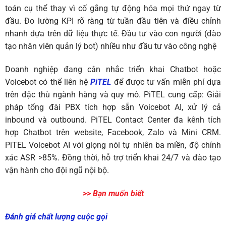
toán cụ thể thay vì cố gắng tự động hóa mọi thứ ngay từ
đầu. Đo lường KPI rõ ràng từ tuần đầu tiên và điều chỉnh
nhanh dựa trên dữ liệu thực tế. Đầu tư vào con người (đào
tạo nhân viên quản lý bot) nhiều như đầu tư vào công nghệ
Doanh nghiệp đang cân nhắc triển khai Chatbot hoặc
Voicebot có thể liên hệ
PiTEL
để được tư vấn miễn phí dựa
trên đặc thù ngành hàng và quy mô. PiTEL cung cấp: Giải
pháp tổng đài PBX tích hợp sẵn Voicebot AI, xử lý cả
inbound và outbound. PiTEL Contact Center đa kênh tích
hợp Chatbot trên website, Facebook, Zalo và Mini CRM.
PiTEL Voicebot AI với giọng nói tự nhiên ba miền, độ chính
xác ASR >85%. Đồng thời, hỗ trợ triển khai 24/7 và đào tạo
vận hành cho đội ngũ nội bộ.
>> Bạn muốn biết
Đánh giá chất lượng cuộc gọi