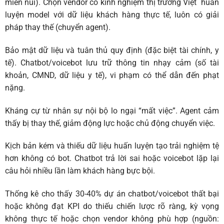
miền núi). Chọn vendor có kinh nghiệm thị trường Việt huấn
luyện model với dữ liệu khách hàng thực tế, luôn có giải
pháp thay thế (chuyển agent).
Bảo mật dữ liệu và tuân thủ quy định (đặc biệt tài chính, y
tế). Chatbot/voicebot lưu trữ thông tin nhạy cảm (số tài
khoản, CMND, dữ liệu y tế), vi phạm có thể dẫn đến phạt
nặng.
Kháng cự từ nhân sự nội bộ lo ngại “mất việc”. Agent cảm
thấy bị thay thế, giảm động lực hoặc chủ động chuyển việc.
Kịch bản kém và thiếu dữ liệu huấn luyện tạo trải nghiệm tệ
hơn không có bot. Chatbot trả lời sai hoặc voicebot lặp lại
câu hỏi nhiều lần làm khách hàng bực bội.
Thống kê cho thấy 30-40% dự án chatbot/voicebot thất bại
hoặc không đạt KPI do thiếu chiến lược rõ ràng, kỳ vọng
không thực tế hoặc chọn vendor không phù hợp (nguồn: