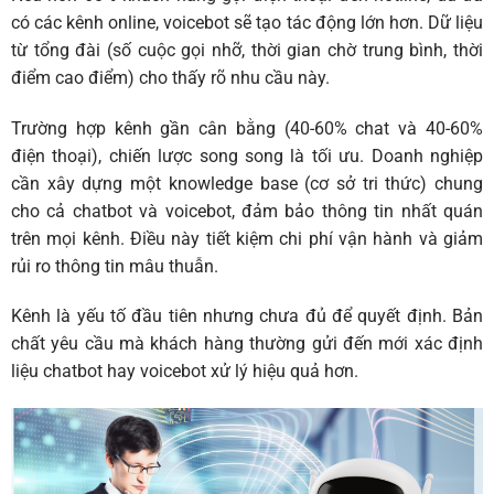
có các kênh online, voicebot sẽ tạo tác động lớn hơn. Dữ liệu
từ tổng đài (số cuộc gọi nhỡ, thời gian chờ trung bình, thời
điểm cao điểm) cho thấy rõ nhu cầu này.
Trường hợp kênh gần cân bằng (40-60% chat và 40-60%
điện thoại), chiến lược song song là tối ưu. Doanh nghiệp
cần xây dựng một knowledge base (cơ sở tri thức) chung
cho cả chatbot và voicebot, đảm bảo thông tin nhất quán
trên mọi kênh. Điều này tiết kiệm chi phí vận hành và giảm
rủi ro thông tin mâu thuẫn.
Kênh là yếu tố đầu tiên nhưng chưa đủ để quyết định. Bản
chất yêu cầu mà khách hàng thường gửi đến mới xác định
liệu chatbot hay voicebot xử lý hiệu quả hơn.